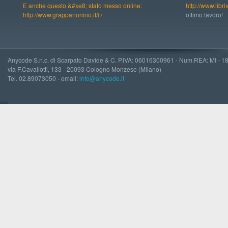
E anche questo &#xe8; stato messo online:
http://www.libri
http://www.grappanonino.it/it/
ottimo lavoro!
Anycode S.n.c. di Scarpato Davide & C. P.IVA: 06016300961 - Num.REA: MI - 
via F.Cavallotti, 133 - 20093 Cologno Monzese (Milano)
Tel. 02.89073050 - email:
info@anycode.it