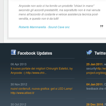
Anycode non solo ci ha fornito un prodotto "chiavi in mano"
secondo gli accordi prestabiliti, ma soprattutto non è mai venuta
meno all'accordo di costante e veloce assistenza tecnica post-
vendita, e questo non è da tutti!
Roberto Mammarella - Sound Cave snc
Facebook Updates
Twitte
06 Apr 2013
25 Jan 2011
, 
Il nuovo portale dei migliori Chirurghi Estetici, by
security
http://
Anycode :-) http://www.chir...
project.org/bl
30 Nov 2012
04 Jan 2011
, 
nuovi contenuti, nuova grafica: get a LED-Lamp!
feedback che ric
http://www.atiled.it/
30 Oct 2012
28 Dec 2010
, 