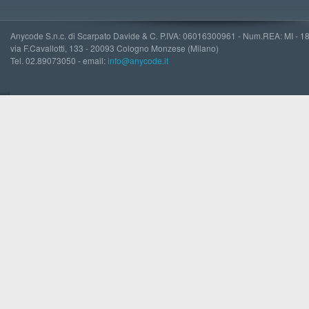
Anycode S.n.c. di Scarpato Davide & C. P.IVA: 06016300961 - Num.REA: MI - 
via F.Cavallotti, 133 - 20093 Cologno Monzese (Milano)
Tel. 02.89073050 - email:
info@anycode.it