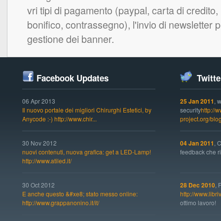
vri tipi di pagamento (paypal, carta di credito
bonifico, contrassegno), l'invio di newsletter 
gestione dei banner.
Facebook Updates
Twitte
06 Apr 2013
25 Jan 2011
, 
Il nuovo portale dei migliori Chirurghi Estetici, by
security
http://
Anycode :-) http://www.chir...
project.org/bl
30 Nov 2012
04 Jan 2011
, 
nuovi contenuti, nuova grafica: get a LED-Lamp!
feedback che ric
http://www.atiled.it/
30 Oct 2012
28 Dec 2010
, 
E anche questo &#xe8; stato messo online:
http://www.libri
http://www.grappanonino.it/it/
ottimo lavoro!