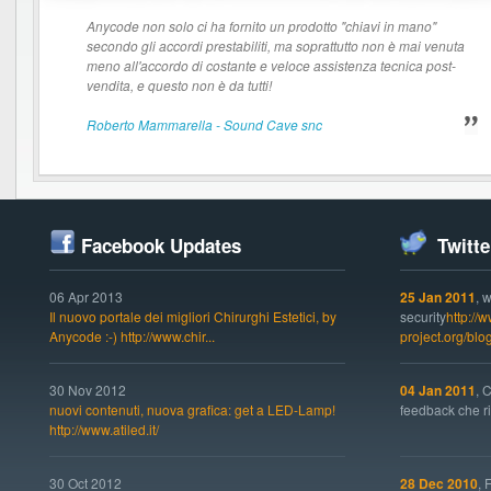
Anycode non solo ci ha fornito un prodotto "chiavi in mano"
secondo gli accordi prestabiliti, ma soprattutto non è mai venuta
meno all'accordo di costante e veloce assistenza tecnica post-
vendita, e questo non è da tutti!
Roberto Mammarella - Sound Cave snc
Facebook Updates
Twitte
06 Apr 2013
25 Jan 2011
, 
Il nuovo portale dei migliori Chirurghi Estetici, by
security
http://
Anycode :-) http://www.chir...
project.org/bl
30 Nov 2012
04 Jan 2011
, 
nuovi contenuti, nuova grafica: get a LED-Lamp!
feedback che ric
http://www.atiled.it/
30 Oct 2012
28 Dec 2010
, 