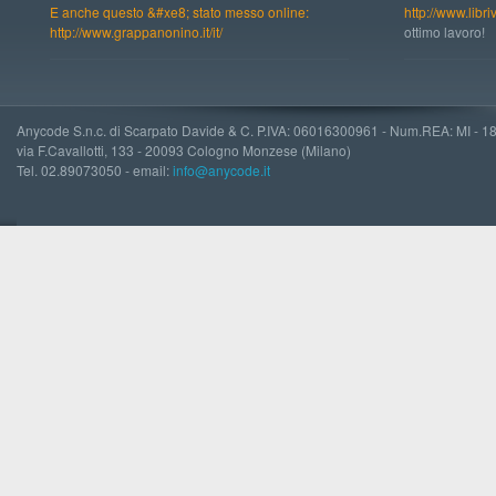
E anche questo &#xe8; stato messo online:
http://www.libri
http://www.grappanonino.it/it/
ottimo lavoro!
Anycode S.n.c. di Scarpato Davide & C. P.IVA: 06016300961 - Num.REA: MI - 
via F.Cavallotti, 133 - 20093 Cologno Monzese (Milano)
Tel. 02.89073050 - email:
info@anycode.it