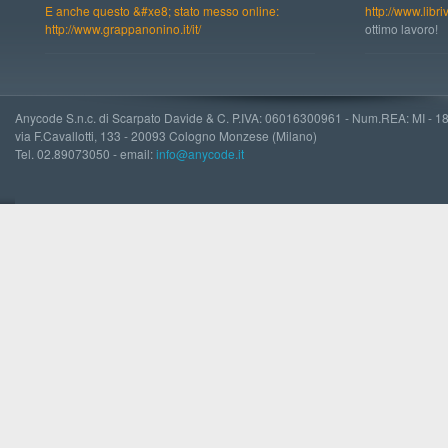
E anche questo &#xe8; stato messo online:
http://www.libri
http://www.grappanonino.it/it/
ottimo lavoro!
Anycode S.n.c. di Scarpato Davide & C. P.IVA: 06016300961 - Num.REA: MI - 
via F.Cavallotti, 133 - 20093 Cologno Monzese (Milano)
Tel. 02.89073050 - email:
info@anycode.it