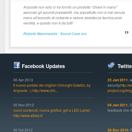
Anycode non solo ci ha fornito un prodotto "chiavi in mano"
secondo gli accordi prestabiliti, ma soprattutto non è mai venuta
meno all'accordo di costante e veloce assistenza tecnica post-
vendita, e questo non è da tutti!
Roberto Mammarella - Sound Cave snc
Facebook Updates
Twitte
06 Apr 2013
25 Jan 2011
, 
Il nuovo portale dei migliori Chirurghi Estetici, by
security
http://
Anycode :-) http://www.chir...
project.org/bl
30 Nov 2012
04 Jan 2011
, 
nuovi contenuti, nuova grafica: get a LED-Lamp!
feedback che ric
http://www.atiled.it/
30 Oct 2012
28 Dec 2010
, 